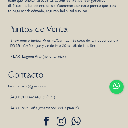
baño que reflejan tu espíritu: auténtico, activo, con ganas de
disfrutar cada momento al sol. Queremos que cada prenda que uses
te haga sentir cómoda, segura y bella, tal cual sos.
Puntos de Venta
- Showroom principal Palermo/Cañitas - Soldado de la Independencia
1130 8B - CABA - jue y vie de 16 a 20hs, sáb de 11 a 16hs
- PILAR. Lagoon Pilar (solicitar cita)
Contacto
bikinisamare@gmail.com
+54 9 11 500 AMARE (26273)
+54 9 11 5829 3163 (whatsapp Ceci → plan B)